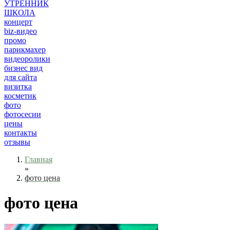
УТРЕННИК
ШКОЛА
концерт
biz-видео
промо
парикмахер
видеоролики
бизнес вид
для сайта
визитка
косметик
фото
фотосесии
цены
контакты
отзывы
Главная
»
фото цена
фото цена