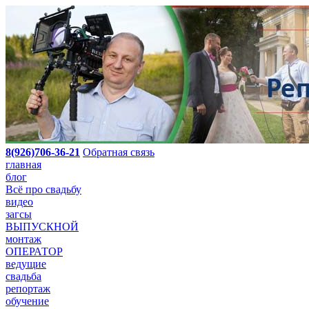
8(926)706-36-21
Обратная связь
главная
блог
Всё про свадьбу
видео
загсы
ВЫПУСКНОЙ
монтаж
ОПЕРАТОР
ведущие
свадьба
репортаж
обучение