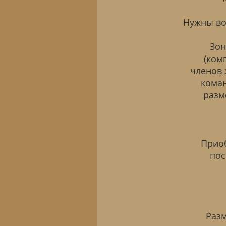
Нужны во
Зон
(ком
членов 
кома
разм
Приоб
пос
Разм