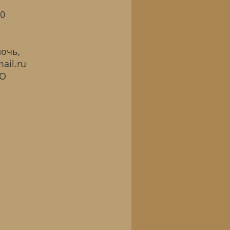
30
мочь,
ail.ru
КО