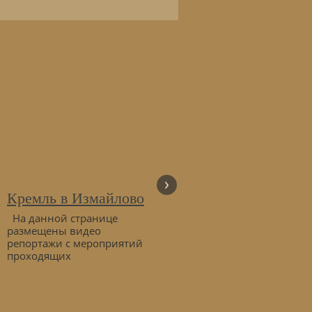
›
Кремль в Измайлово
ЗДЕСЬ ДЕЛАЮТ
РЕКЛАМНЫЕ
На данной странице
РОЛИКИ
размещены видео
репортажи с мероприятий
Видеоролик для показа в
проходящих
парикмахерской, салоне
красоты Любой
видеоролик