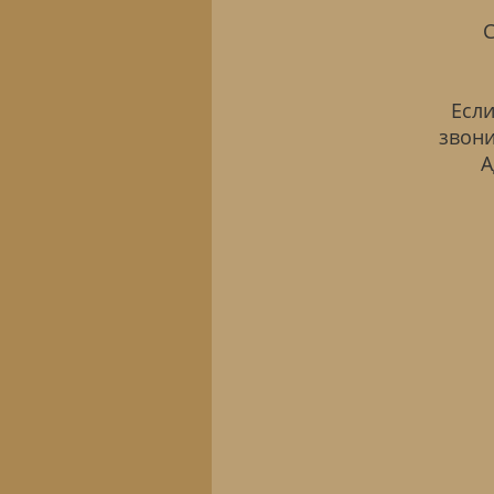
С
Если
звони
А