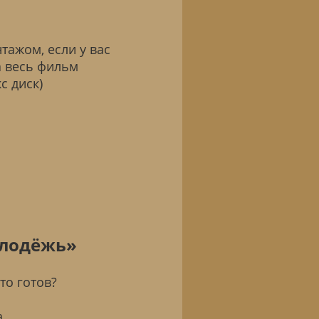
тажом, если у вас
 весь фильм
с диск)
олодёжь»
то готов?
,