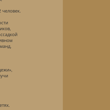
 человек.
ости
иков,
ассадкой
ивном
манд,
дежи»,
лучи
етях.