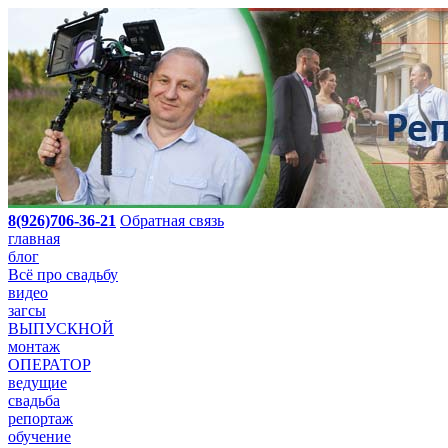
8(926)706-36-21
Обратная связь
главная
блог
Всё про свадьбу
видео
загсы
ВЫПУСКНОЙ
монтаж
ОПЕРАТОР
ведущие
свадьба
репортаж
обучение