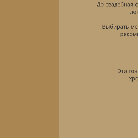
До свадебная 
ло
Выбирать мес
рекоме
Эти то
хр