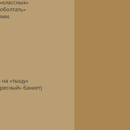
 «классных»
поболтать»
ами.
а на «тыщу»
пресный» банкет)