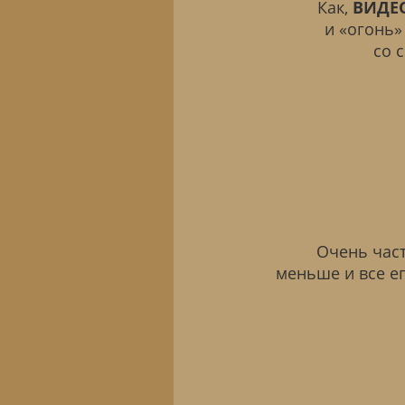
Как,
ВИДЕ
и «огонь»
со 
Очень част
меньше и все ег