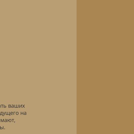
ать ваших
едущего на
имают,
ы.