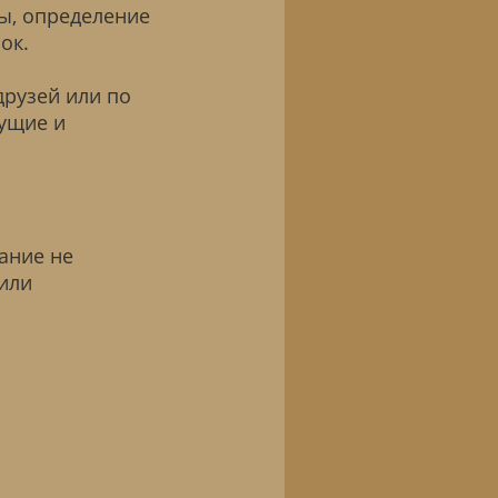
ы, определение
ок.
друзей или по
дущие и
ание не
или