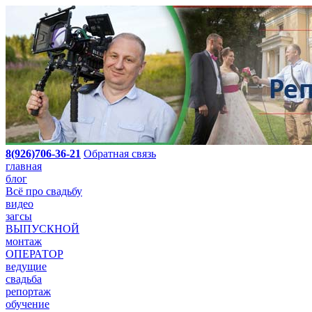
8(926)706-36-21
Обратная связь
главная
блог
Всё про свадьбу
видео
загсы
ВЫПУСКНОЙ
монтаж
ОПЕРАТОР
ведущие
свадьба
репортаж
обучение