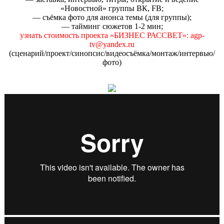
«Новостной» группы ВК, FB;
— съёмка фото для анонса темы (для группы);
— тайминг сюжетов 1-2 мин;
узнать стоимость проекта «БИЗНЕС РАССВЕТ»: agp-
tv@yandex.ru
(сценарий/проект/синопсис/видеосъёмка/монтаж/интервью/
фото)