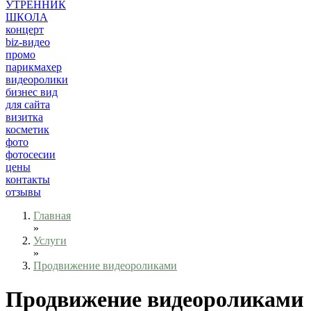
УТРЕННИК
ШКОЛА
концерт
biz-видео
промо
парикмахер
видеоролики
бизнес вид
для сайта
визитка
косметик
фото
фотосесии
цены
контакты
отзывы
Главная
»
Услуги
»
Продвижение видеороликами
Продвижение видеороликами