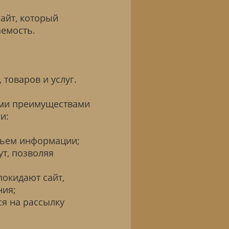
сайт, который
емость.
товаров и услуг.
ми преимуществами
и:
бъем информации;
т, позволяя
окидают сайт,
ния;
я на рассылку