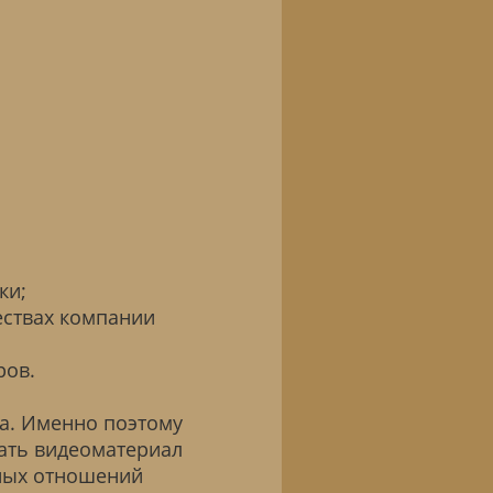
ки;
ствах компании
ров.
ча. Именно поэтому
ать видеоматериал
ьных отношений