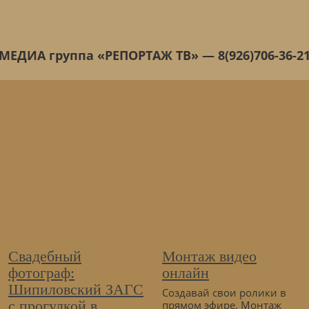
МЕДИА группа «РЕПОРТАЖ ТВ» — 8(926)706-36-2
Свадебный
Монтаж видео
фотограф:
онлайн
Шипиловский ЗАГС
Создавай свои ролики в
с прогулкой в
прямом эфире. Монтаж