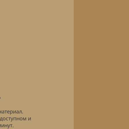
А
материал.
доступном и
инут.