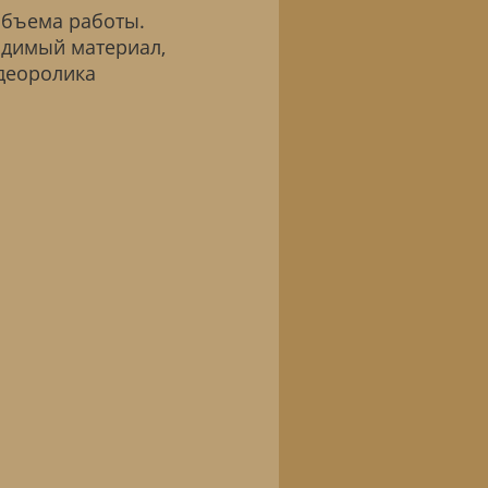
объема работы.
одимый материал,
идеоролика