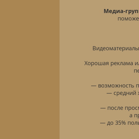
Медиа-груп
поможе
Видеоматериалы 
Хорошая реклама 
п
— возможность п
— средний 
— после прос
а п
— до 35% пол