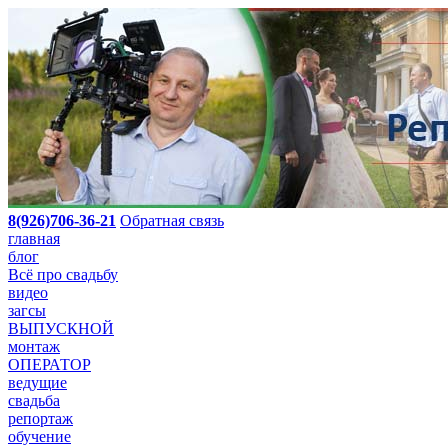
8(926)706-36-21
Обратная связь
главная
блог
Всё про свадьбу
видео
загсы
ВЫПУСКНОЙ
монтаж
ОПЕРАТОР
ведущие
свадьба
репортаж
обучение