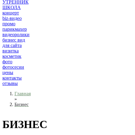
УТРЕННИК
ШКОЛА
концерт
biz-видео
промо
парикмахер
видеоролики
бизнес вид
для сайта
визитка
косметик
фото
фотосесии
цены
контакты
отзывы
Главная
»
Бизнес
БИЗНЕС