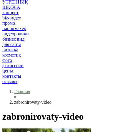
УТРЕННИК
ШКОЛА
концерт
biz-видео
промо
парикмахер
видеоролики
бизнес вид
для сайта
визитка
косметик
фото
фотосесии
цены
контакты
отзывы
Главная
»
zabronirovaty-video
zabronirovaty-video