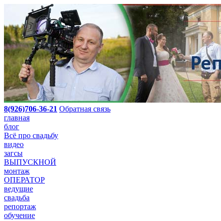
8(926)706-36-21
Обратная связь
главная
блог
Всё про свадьбу
видео
загсы
ВЫПУСКНОЙ
монтаж
ОПЕРАТОР
ведущие
свадьба
репортаж
обучение