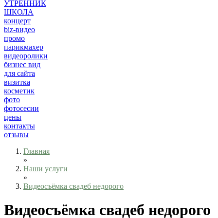
УТРЕННИК
ШКОЛА
концерт
biz-видео
промо
парикмахер
видеоролики
бизнес вид
для сайта
визитка
косметик
фото
фотосесии
цены
контакты
отзывы
Главная
»
Наши услуги
»
Видеосъёмка свадеб недорого
Видеосъёмка свадеб недорого