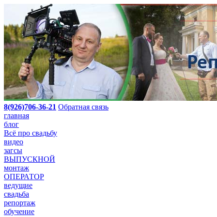
8(926)706-36-21
Обратная связь
главная
блог
Всё про свадьбу
видео
загсы
ВЫПУСКНОЙ
монтаж
ОПЕРАТОР
ведущие
свадьба
репортаж
обучение