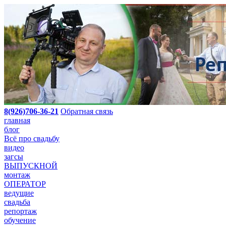
8(926)706-36-21
Обратная связь
главная
блог
Всё про свадьбу
видео
загсы
ВЫПУСКНОЙ
монтаж
ОПЕРАТОР
ведущие
свадьба
репортаж
обучение