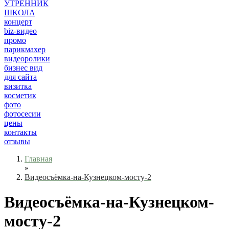
УТРЕННИК
ШКОЛА
концерт
biz-видео
промо
парикмахер
видеоролики
бизнес вид
для сайта
визитка
косметик
фото
фотосесии
цены
контакты
отзывы
Главная
»
Видеосъёмка-на-Кузнецком-мосту-2
Видеосъёмка-на-Кузнецком-
мосту-2