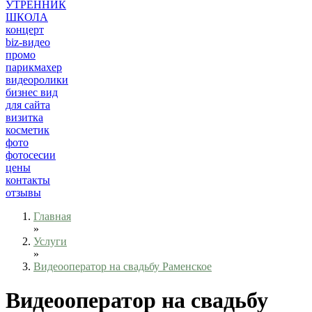
УТРЕННИК
ШКОЛА
концерт
biz-видео
промо
парикмахер
видеоролики
бизнес вид
для сайта
визитка
косметик
фото
фотосесии
цены
контакты
отзывы
Главная
»
Услуги
»
Видеооператор на свадьбу Раменское
Видеооператор на свадьбу