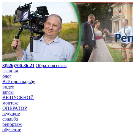
8(926)706-36-21
Обратная связь
главная
блог
Всё про свадьбу
видео
загсы
ВЫПУСКНОЙ
монтаж
ОПЕРАТОР
ведущие
свадьба
репортаж
обучение