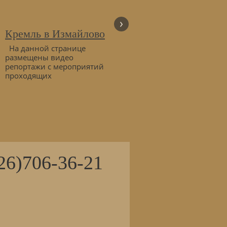
›
Кремль в Измайлово
ЗДЕСЬ ДЕЛАЮТ
РЕКЛАМНЫЕ
На данной странице
РОЛИКИ
размещены видео
репортажи с мероприятий
Видеоролик для показа в
проходящих
парикмахерской, салоне
красоты Любой
видеоролик
26)706-36-21