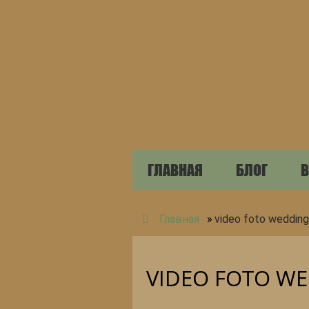
ГЛАВНАЯ
БЛОГ
В
Главная
»
video foto wedding
VIDEO FOTO W