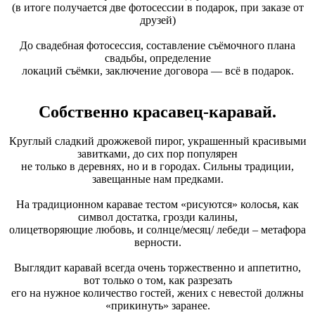
(в итоге получается две фотосессии в подарок, при заказе от
друзей)
До свадебная фотосессия, составление съёмочного плана
свадьбы, определение
локаций съёмки, заключение договора — всё в подарок.
Собственно красавец-каравай.
Круглый сладкий дрожжевой пирог, украшенный красивыми
завитками, до сих пор популярен
не только в деревнях, но и в городах. Сильны традиции,
завещанные нам предками.
На традиционном каравае тестом «рисуются» колосья, как
символ достатка, грозди калины,
олицетворяющие любовь, и солнце/месяц/ лебеди – метафора
верности.
Выглядит каравай всегда очень торжественно и аппетитно,
вот только о том, как разрезать
его на нужное количество гостей, жених с невестой должны
«прикинуть» заранее.