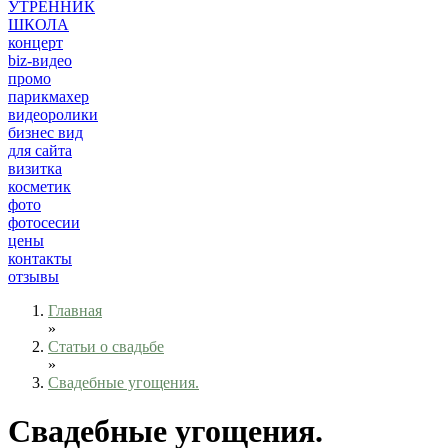
УТРЕННИК
ШКОЛА
концерт
biz-видео
промо
парикмахер
видеоролики
бизнес вид
для сайта
визитка
косметик
фото
фотосесии
цены
контакты
отзывы
Главная
»
Статьи о свадьбе
»
Свадебные угощения.
Свадебные угощения.