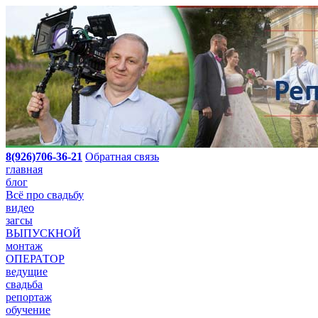
8(926)706-36-21
Обратная связь
главная
блог
Всё про свадьбу
видео
загсы
ВЫПУСКНОЙ
монтаж
ОПЕРАТОР
ведущие
свадьба
репортаж
обучение