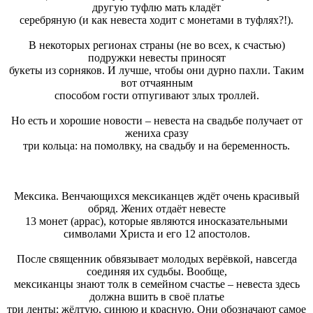
другую туфлю мать кладёт
серебряную (и как невеста ходит с монетами в туфлях?!).
В некоторых регионах страны (не во всех, к счастью)
подружки невесты приносят
букеты из сорняков. И лучше, чтобы они дурно пахли. Таким
вот отчаянным
способом гости отпугивают злых троллей.
Но есть и хорошие новости – невеста на свадьбе получает от
жениха сразу
три кольца: на помолвку, на свадьбу и на беременность.
Мексика. Венчающихся мексиканцев ждёт очень красивый
обряд. Жених отдаёт невесте
13 монет (аррас), которые являются иносказательными
символами Христа и его 12 апостолов.
После священник обвязывает молодых верёвкой, навсегда
соединяя их судьбы. Вообще,
мексиканцы знают толк в семейном счастье – невеста здесь
должна вшить в своё платье
три ленты: жёлтую, синюю и красную. Они обозначают самое