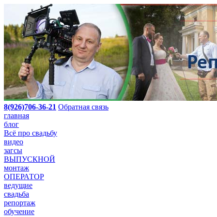
8(926)706-36-21
Обратная связь
главная
блог
Всё про свадьбу
видео
загсы
ВЫПУСКНОЙ
монтаж
ОПЕРАТОР
ведущие
свадьба
репортаж
обучение