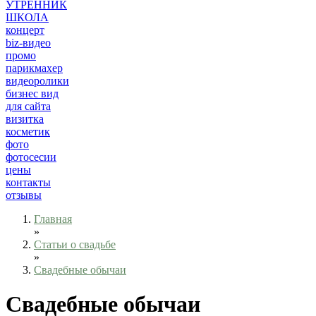
УТРЕННИК
ШКОЛА
концерт
biz-видео
промо
парикмахер
видеоролики
бизнес вид
для сайта
визитка
косметик
фото
фотосесии
цены
контакты
отзывы
Главная
»
Статьи о свадьбе
»
Свадебные обычаи
Свадебные обычаи