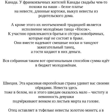
Канада. У франкоязычных жителей Канады свадьбы чем-то
похожи на наши – белое платье
на невесте, длинные кортежи, выкуп невесты из
родительского дома.
А кроме этого их неотъемлемой традицией является
исполнение молодёжью танца «Носок».
К участию привлекаются братья и сёстры новобрачных,
которые ещё не состоят в браке.
Они вместе надевают смешные носки и танцуют
зажигательный танец,
а гости кидают в них деньги.
Вся собранная таким вот оригинальным способом сумма идёт
в бюджет молодожёнам.
Швеция. Эта красивая европейская страна удивит вас своими
обрядами. Невеста здесь
тоже в белом, но и этого шведам оказалось мало – чистоту и
невинность девушки
подчёркивают венком из листьев мирта на голове.
Отец оставляет в туфельке невесты золотую монету, а в