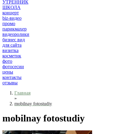
УТРЕННИК
ШКОЛА
концерт
biz-видео
промо
парикмахер
видеоролики
бизнес вид
для сайта
визитка
косметик
фото
фотосесии
цены
контакты
отзывы
Главная
»
mobilnay fotostudiy
mobilnay fotostudiy