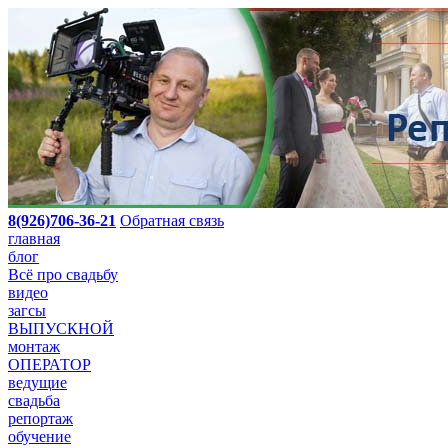
8(926)706-36-21
Обратная связь
главная
блог
Всё про свадьбу
видео
загсы
ВЫПУСКНОЙ
монтаж
ОПЕРАТОР
ведущие
свадьба
репортаж
обучение