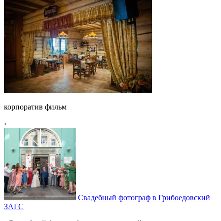
корпоратив фильм
‹
Свадебный фотограф в Грибоедовский
ЗАГС