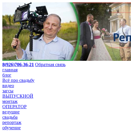
8(926)706-36-21
Обратная связь
главная
блог
Всё про свадьбу
видео
загсы
ВЫПУСКНОЙ
монтаж
ОПЕРАТОР
ведущие
свадьба
репортаж
обучение