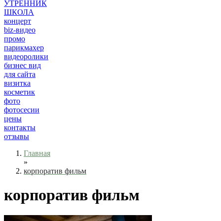
УТРЕННИК
ШКОЛА
концерт
biz-видео
промо
парикмахер
видеоролики
бизнес вид
для сайта
визитка
косметик
фото
фотосесии
цены
контакты
отзывы
Главная
»
корпоратив фильм
корпоратив фильм