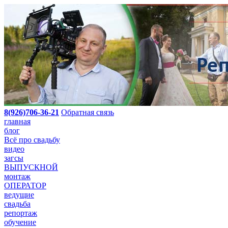
8(926)706-36-21
Обратная связь
главная
блог
Всё про свадьбу
видео
загсы
ВЫПУСКНОЙ
монтаж
ОПЕРАТОР
ведущие
свадьба
репортаж
обучение