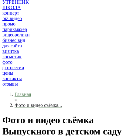
УТРЕННИК
ШКОЛА
концерт
biz-видео
промо
парикмахер
видеоролики
бизнес вид
для сайта
визитка
косметик
фото
фотосесии
цены
контакты
отзывы
Главная
»
Фото и видео съёмка...
Фото и видео съёмка
Выпускного в детском саду