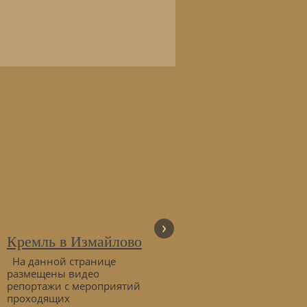
›
Кремль в Измайлово
ЗДЕСЬ ДЕЛАЮТ
РЕКЛАМНЫЕ
На данной странице
РОЛИКИ
размещены видео
репортажи с мероприятий
Видеоролик для показа в
проходящих
парикмахерской, салоне