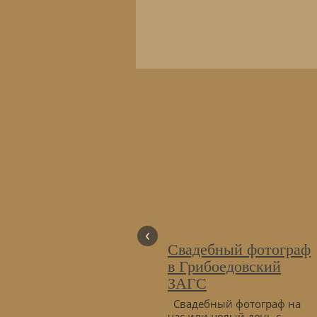
‹
Свадебный фотограф
в Грибоедовский
ЗАГС
Свадебный фотограф на
час или целый день с