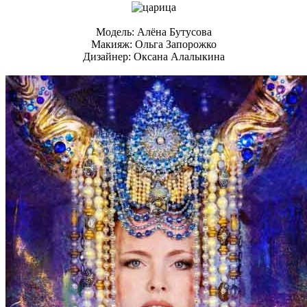
Модель: Алёна Бутусова
Макияж: Ольга Запорожко
Дизайнер: Оксана Алалыкина