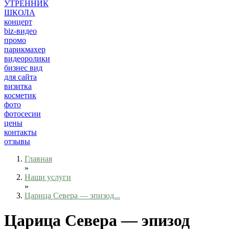
УТРЕННИК
ШКОЛА
концерт
biz-видео
промо
парикмахер
видеоролики
бизнес вид
для сайта
визитка
косметик
фото
фотосесии
цены
контакты
отзывы
Главная
»
Наши услуги
»
Царица Севера — эпизод...
Царица Севера — эпизод