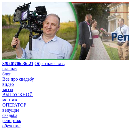
8(926)706-36-21
Обратная связь
главная
блог
Всё про свадьбу
видео
загсы
ВЫПУСКНОЙ
монтаж
ОПЕРАТОР
ведущие
свадьба
репортаж
обучение