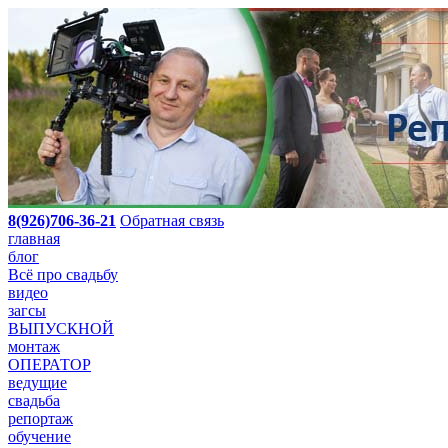
8(926)706-36-21
Обратная связь
главная
блог
Всё про свадьбу
видео
загсы
ВЫПУСКНОЙ
монтаж
ОПЕРАТОР
ведущие
свадьба
репортаж
обучение