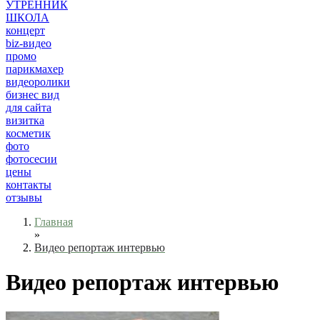
УТРЕННИК
ШКОЛА
концерт
biz-видео
промо
парикмахер
видеоролики
бизнес вид
для сайта
визитка
косметик
фото
фотосесии
цены
контакты
отзывы
Главная
»
Видео репортаж интервью
Видео репортаж интервью