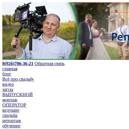
8(926)706-36-21
Обратная связь
главная
блог
Всё про свадьбу
видео
загсы
ВЫПУСКНОЙ
монтаж
ОПЕРАТОР
ведущие
свадьба
репортаж
обучение