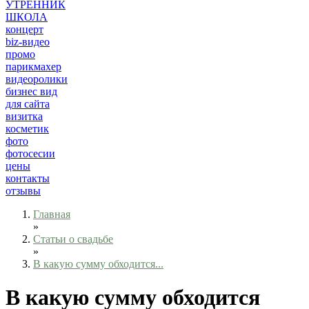
УТРЕННИК
ШКОЛА
концерт
biz-видео
промо
парикмахер
видеоролики
бизнес вид
для сайта
визитка
косметик
фото
фотосесии
цены
контакты
отзывы
Главная
»
Статьи о свадьбе
»
В какую сумму обходится...
В какую сумму обходится