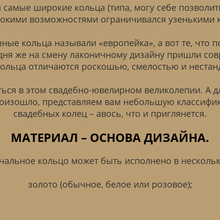
 самые широкие кольца (типа, могу себе позволить
окими возможностями ограничивался узенькими 
чные кольца называли «европейка», а вот те, что 
дня же на смену лаконичному дизайну пришли со
кольца отличаются роскошью, смелостью и неста
ться в этом свадебно-ювелирном великолепии. А дл
роизошло, представляем вам небольшую классифи
свадебных колец – авось, что и приглянется.
МАТЕРИАЛ – ОСНОВА ДИЗАЙНА.
чальное кольцо может быть исполнено в нескольк
золото (обычное, белое или розовое);