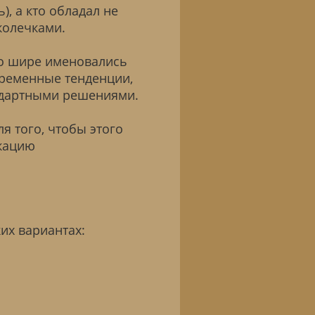
), а кто обладал не
колечками.
по шире именовались
временные тенденции,
ндартными решениями.
я того, чтобы этого
кацию
их вариантах: