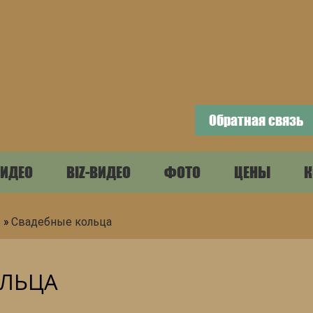
Обратная связь
ИДЕО
BIZ-ВИДЕО
ФОТО
ЦЕНЫ
К
»
Свадебные кольца
ОЛЬЦА