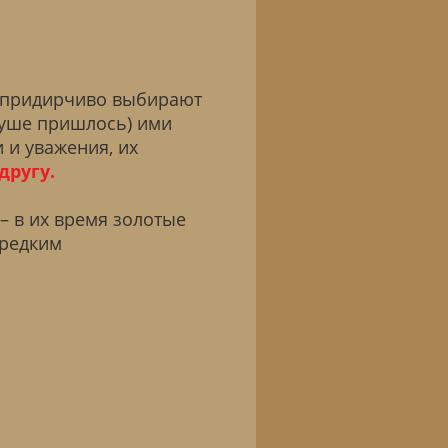
х придирчиво выбирают
душе пришлось) ими
 и уважения, их
другу.
– в их время золотые
 редким