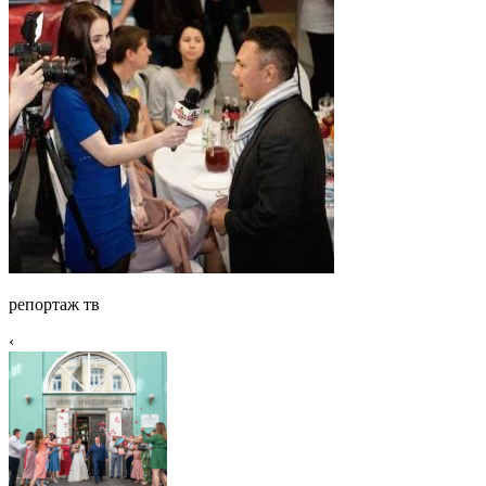
репортаж тв
‹