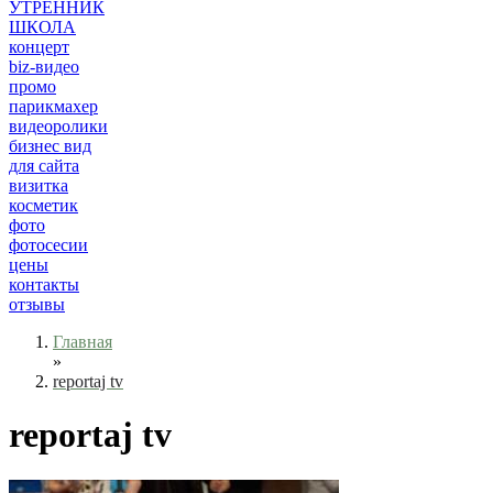
УТРЕННИК
ШКОЛА
концерт
biz-видео
промо
парикмахер
видеоролики
бизнес вид
для сайта
визитка
косметик
фото
фотосесии
цены
контакты
отзывы
Главная
»
reportaj tv
reportaj tv