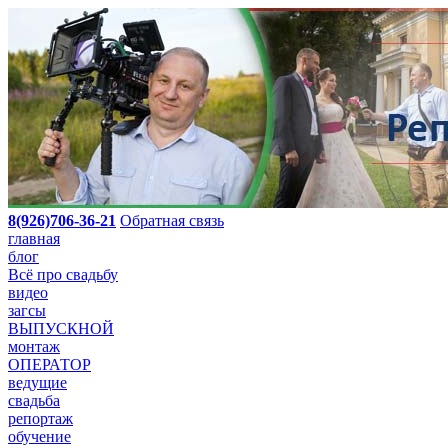
8(926)706-36-21
Обратная связь
главная
блог
Всё про свадьбу
видео
загсы
ВЫПУСКНОЙ
монтаж
ОПЕРАТОР
ведущие
свадьба
репортаж
обучение