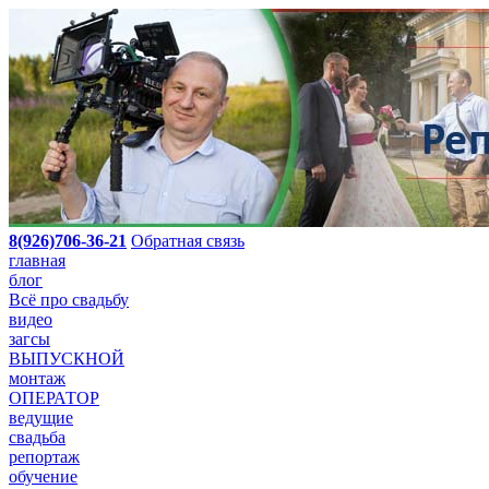
8(926)706-36-21
Обратная связь
главная
блог
Всё про свадьбу
видео
загсы
ВЫПУСКНОЙ
монтаж
ОПЕРАТОР
ведущие
свадьба
репортаж
обучение