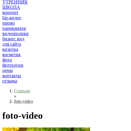
УТРЕННИК
ШКОЛА
концерт
biz-видео
промо
парикмахер
видеоролики
бизнес вид
для сайта
визитка
косметик
фото
фотосесии
цены
контакты
отзывы
Главная
»
foto-video
foto-video