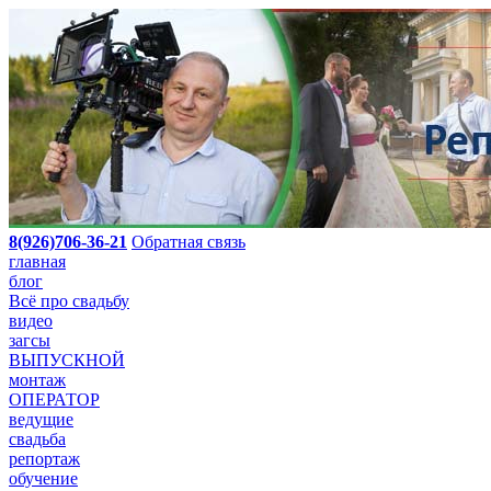
8(926)706-36-21
Обратная связь
главная
блог
Всё про свадьбу
видео
загсы
ВЫПУСКНОЙ
монтаж
ОПЕРАТОР
ведущие
свадьба
репортаж
обучение