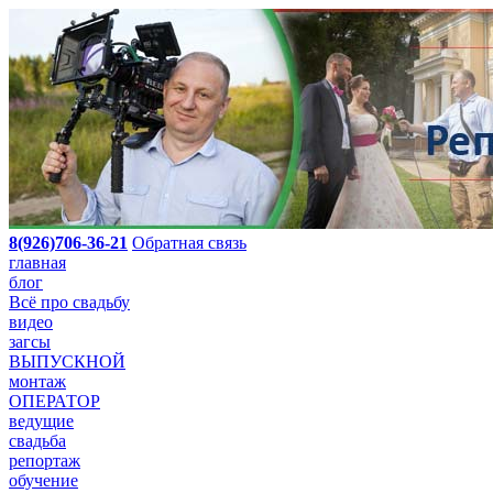
8(926)706-36-21
Обратная связь
главная
блог
Всё про свадьбу
видео
загсы
ВЫПУСКНОЙ
монтаж
ОПЕРАТОР
ведущие
свадьба
репортаж
обучение