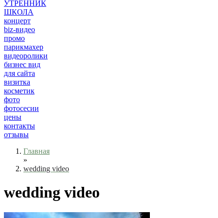
УТРЕННИК
ШКОЛА
концерт
biz-видео
промо
парикмахер
видеоролики
бизнес вид
для сайта
визитка
косметик
фото
фотосесии
цены
контакты
отзывы
Главная
»
wedding video
wedding video